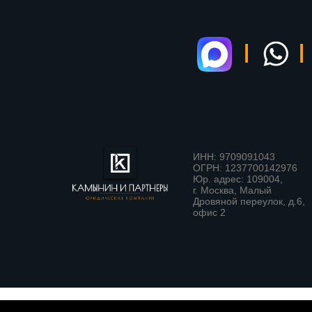
|
|
ИНН: 9709091043
ОГРН: 1237700142976
Юр. адрес: 109004,
г. Москва, Малый
Дровяной переулок, д.6,
офис 2